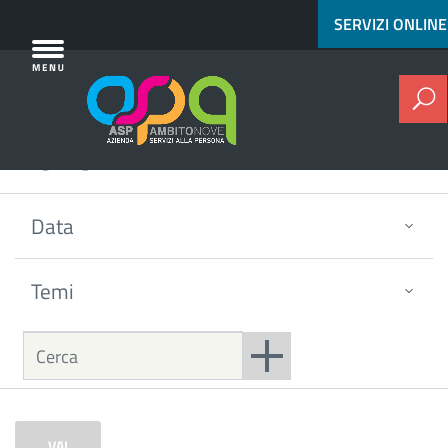
[^]
Vai al contenuto principale
SERVIZI ONLINE
C
News
Data
Temi
Agosto 2026
VAI