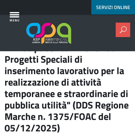
[^]
Vai al contenuto principale
SERVIZI ONLINE
Cer
Avviso pubblico – "Over 60 -
Progetti Speciali di
inserimento lavorativo per la
realizzazione di attività
temporanee e straordinarie di
pubblica utilità" (DDS Regione
Marche n. 1375/FOAC del
05/12/2025)