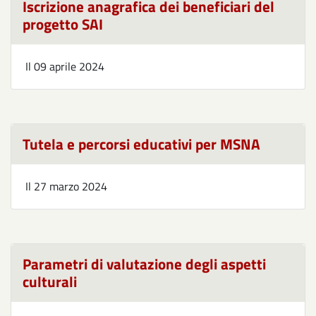
25
26
27
28
29
30
Iscrizione anagrafica dei beneficiari del
progetto SAI
Il
09 aprile 2024
Tutela e percorsi educativi per MSNA
Il
27 marzo 2024
Parametri di valutazione degli aspetti
culturali