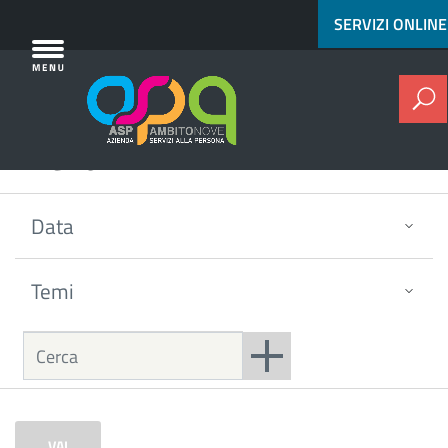
[^]
Vai al contenuto principale
SERVIZI ONLINE
C
Eventi
Data
Temi
Agosto 2026
VAI